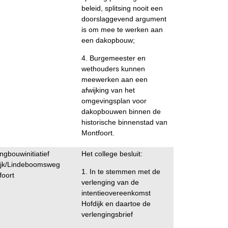
beleid, splitsing nooit een
doorslaggevend argument
is om mee te werken aan
een dakopbouw;
4. Burgemeester en
wethouders kunnen
meewerken aan een
afwijking van het
omgevingsplan voor
dakopbouwen binnen de
historische binnenstad van
Montfoort.
gbouwinitiatief
Het college besluit:
ijk/Lindeboomsweg
1. In te stemmen met de
foort
verlenging van de
intentieovereenkomst
Hofdijk en daartoe de
verlengingsbrief