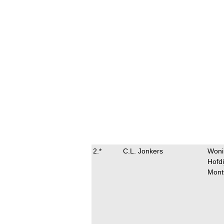
2.*
C.L. Jonkers
Wonin
Hofd
Mont