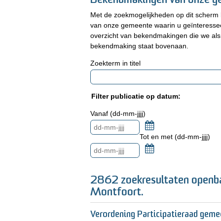
Bekendmakingen van onze g
Met de zoekmogelijkheden op dit scherm 
van onze gemeente waarin u geïnteressee
overzicht van bekendmakingen die we als
bekendmaking staat bovenaan.
Zoekterm in titel
Filter publicatie op datum:
Vanaf (dd-mm-jjjj)
Kalender
Tot en met (dd-mm-jjjj)
Kalender
2862 zoekresultaten openb
Montfoort.
Verordening Participatieraad gem