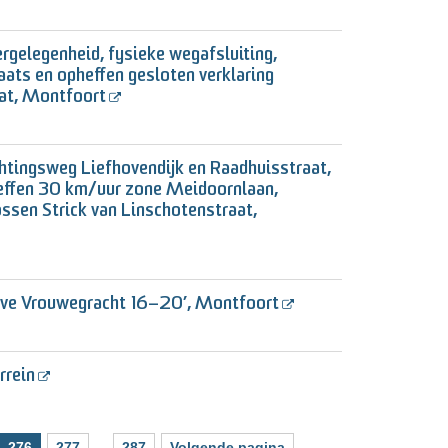
ergelegenheid, fysieke wegafsluiting,
ats en opheffen gesloten verklaring
aat, Montfoort
chtingsweg Liefhovendijk en Raadhuisstraat,
heffen 30 km/uur zone Meidoornlaan,
ossen Strick van Linschotenstraat,
eve Vrouwegracht 16–20’, Montfoort
rrein
276
277
...
287
Volgende pagina