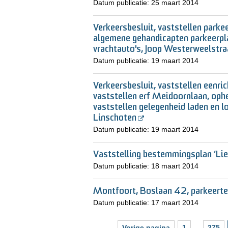
Datum publicatie:
25 maart 2014
Verkeersbesluit, vaststellen parke
algemene gehandicapten parkeerpla
vrachtauto's, Joop Westerweelstr
Datum publicatie:
19 maart 2014
Verkeersbesluit, vaststellen eenri
vaststellen erf Meidoornlaan, op
vaststellen gelegenheid laden en l
Linschoten
Datum publicatie:
19 maart 2014
Vaststelling bestemmingsplan ‘Li
Datum publicatie:
18 maart 2014
Montfoort, Boslaan 42, parkeerte
Datum publicatie:
17 maart 2014
Vorige pagina
1
...
275