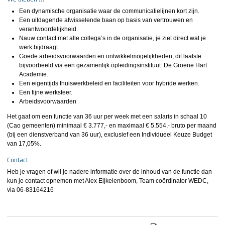
Een dynamische organisatie waar de communicatielijnen kort zijn.
Een uitdagende afwisselende baan op basis van vertrouwen en
verantwoordelijkheid.
Nauw contact met alle collega’s in de organisatie, je ziet direct wat je
werk bijdraagt.
Goede arbeidsvoorwaarden en ontwikkelmogelijkheden; dit laatste
bijvoorbeeld via een gezamenlijk opleidingsinstituut: De Groene Hart
Academie.
Een eigentijds thuiswerkbeleid en faciliteiten voor hybride werken.
Een fijne werksfeer.
Arbeidsvoorwaarden
Het gaat om een functie van 36 uur per week met een salaris in schaal 10
(Cao gemeenten) minimaal € 3.777,- en maximaal € 5.554,- bruto per maand
(bij een dienstverband van 36 uur), exclusief een Individueel Keuze Budget
van 17,05%.
Contact
Heb je vragen of wil je nadere informatie over de inhoud van de functie dan
kun je contact opnemen met Alex Eijkelenboom, Team coördinator WEDC,
via 06-83164216