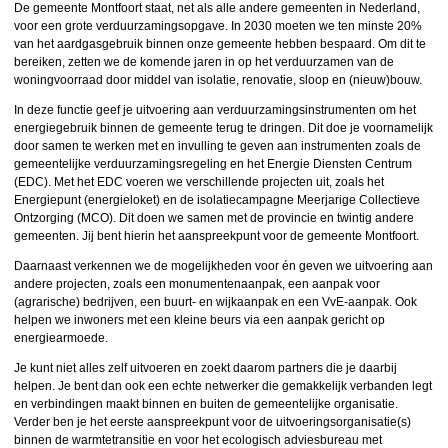
De gemeente Montfoort staat, net als alle andere gemeenten in Nederland,
voor een grote verduurzamingsopgave. In 2030 moeten we ten minste 20%
van het aardgasgebruik binnen onze gemeente hebben bespaard. Om dit te
bereiken, zetten we de komende jaren in op het verduurzamen van de
woningvoorraad door middel van isolatie, renovatie, sloop en (nieuw)bouw.
In deze functie geef je uitvoering aan verduurzamingsinstrumenten om het
energiegebruik binnen de gemeente terug te dringen. Dit doe je voornamelijk
door samen te werken met en invulling te geven aan instrumenten zoals de
gemeentelijke verduurzamingsregeling en het Energie Diensten Centrum
(EDC). Met het EDC voeren we verschillende projecten uit, zoals het
Energiepunt (energieloket) en de isolatiecampagne Meerjarige Collectieve
Ontzorging (MCO). Dit doen we samen met de provincie en twintig andere
gemeenten. Jij bent hierin het aanspreekpunt voor de gemeente Montfoort.
Daarnaast verkennen we de mogelijkheden voor én geven we uitvoering aan
andere projecten, zoals een monumentenaanpak, een aanpak voor
(agrarische) bedrijven, een buurt- en wijkaanpak en een VvE-aanpak. Ook
helpen we inwoners met een kleine beurs via een aanpak gericht op
energiearmoede.
Je kunt niet alles zelf uitvoeren en zoekt daarom partners die je daarbij
helpen. Je bent dan ook een echte netwerker die gemakkelijk verbanden legt
en verbindingen maakt binnen en buiten de gemeentelijke organisatie.
Verder ben je het eerste aanspreekpunt voor de uitvoeringsorganisatie(s)
binnen de warmtetransitie en voor het ecologisch adviesbureau met