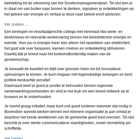
betrekking tot de uitvoering van het Soortenmanagementplan. Tot slot ben je
in staat om van buiten naar binnen te denken, signaleer je ontwikkelingen op
het gebied van energie en vertaal je deze naar beleid en/of adviezen.
We zoeken …
Een bevlogen en resultaatgerichte collega met minimaal hbo-werk- en
denkniveau en relevante werkervaring binnen het beleidsterrein energie en
warmte. Voor jou is energie meer dan alleen het opwekken van elektriciteit;
het gaat ook over besparen, kansen creëren en ontwikkeling stimuleren.
Daarbij kijk je breed naar het toekomstbestendig maken van de
gemeenschap.
Je bewaakt de kwaliteit en kijkt over grenzen heen om tot innovatieve
oplossingen te komen. Je kunt omgaan met tegenstrijdige belangen en bent
politiek-bestuurlijk sensitief.
Daarnaast weet je goed je positie te behouden binnen regionale
samenwerkingsverbanden en vind je het leuk om een breed netwerk op te
bouwen en te onderhouden.
Je neemt graag initiatief, maar kunt ook goed luisteren wanneer dat nodig is.
Bovendien spreekt werken binnen een kleinere organisatie je aan omdat je
daardoor het brede werkterrein van de gemeente goed kunt overzien. Tot slot
beschik je over sterke communicatieve vaardigheden, zowel mondeling als
schriftelijk.
We bieden …