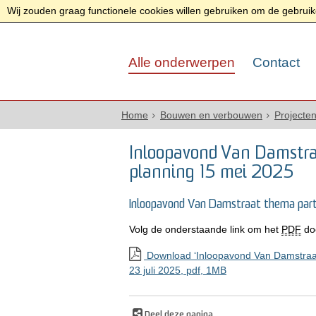
Wij zouden graag functionele cookies willen gebruiken om de gebruike
Alle onderwerpen
Contact
Home
Bouwen en verbouwen
Projecte
Inloopavond Van Damstra
planning 15 mei 2025
Inloopavond Van Damstraat thema part
Volg de onderstaande link om het
PDF
do
Download ‘Inloopavond Van Damstraat 
23 juli 2025,
pdf
, 1MB
Deel deze pagina