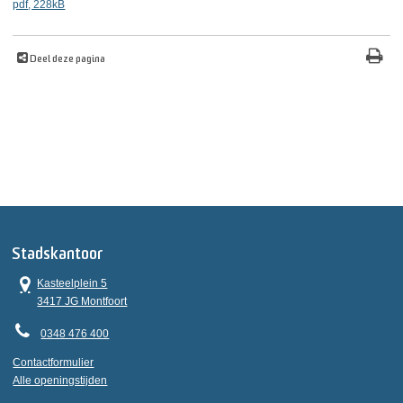
pdf
, 228kB
Deel deze pagina
Stadskantoor
Kasteelplein 5
3417 JG Montfoort
0348 476 400
Contactformulier
Alle openingstijden