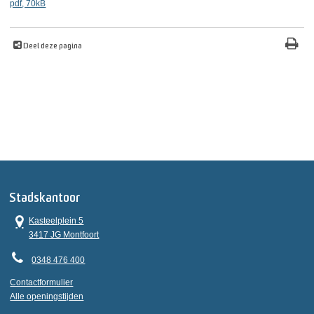
pdf
, 70kB
Deel deze pagina
Stadskantoor
Kasteelplein 5
3417 JG Montfoort
0348 476 400
Contactformulier
Alle openingstijden