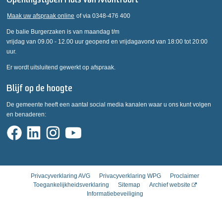
Openingstijden Huis van Montfoort
Maak uw afspraak online
of via 0348-476 400
De balie Burgerzaken is van maandag t/m
vrijdag van 09.00 - 12.00 uur geopend en vrijdagavond van 18:00 tot 20:00
uur.
Er wordt uitsluitend gewerkt op afspraak.
Blijf op de hoogte
De gemeente heeft een aantal social media kanalen waar u ons kunt volgen
en benaderen:
Privacyverklaring AVG
Privacyverklaring WPG
Proclaimer
Toegankelijkheidsverklaring
Sitemap
Archief website
Informatiebeveiliging