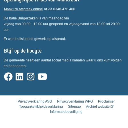
Openingstijden Huis van Montfoort
Maak uw afspraak online
of via 0348-476 400
De balie Burgerzaken is van maandag t/m
vrijdag van 09.00 - 12.00 uur geopend en vrijdagavond van 18:00 tot 20:00
uur.
Er wordt uitsluitend gewerkt op afspraak.
Blijf op de hoogte
De gemeente heeft een aantal social media kanalen waar u ons kunt volgen
en benaderen:
Privacyverklaring AVG
Privacyverklaring WPG
Proclaimer
Toegankelijkheidsverklaring
Sitemap
Archief website
Informatiebeveiliging