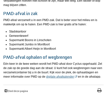
Verpakkingen hoeven niet schoon te zijn, maar wel leeg. Een sticker of dop
mag blijven zitten.
PMD-afval in zak
PMD-afval verzamelt u in een PMD-zak. Dat is beter voor het milieu en is
makkelijk om op te halen. Een PMD-zak is hier gratis af te halen:
Stadskantoor
Gemeentewerf
Supermarkt Boons in Linschoten
Supermarkt Jumbo in Montfoort
Supermarkt Albert Heijn in Montfoort
PMD-afval ophalen of wegbrengen
Eén keer in de twee weken wordt het PMD-afval door Cyclus opgehaald. Zet
de zak op de goede dag aan de straat. U kunt het ook wegbrengen naar een
verzamelcontainer bij u in de buurt. Kijk voor de plek, de ophaaldagen en
meer informatie over PMD op de
digitale afvalkalender
en in de afvalapp.
Deel deze pagina