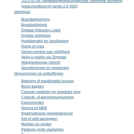
2023-02-09 Toegankelijkheidsonderzoek Gemeente Montfoort
(www.montfoort.nl) versie 2.0 (002)
Veiligheid
Brandbeheersing
Brandveiligheid
Digitaal Opkopers Loket
Digitale veiligheid
Hulpdiensten en handhaving
Ramp of crisis
Samen werken aan veiligheid
Veilig e-mailen via Zorgmail
Veiligheidsregio Utrecht
Verordeningen en regelingen
Vergunningen en ontheffingen
Betoging of manifestatie houden
Boom kappen
Caravan parkeren op openbare weg
Collecte- of wervingsvergunning
Evenementen
Horeca en MKB
Ingebruikname gemeentegrond
Inrit of uitrit aanleggen
Markten en venten
Parkeren grote voertuigen