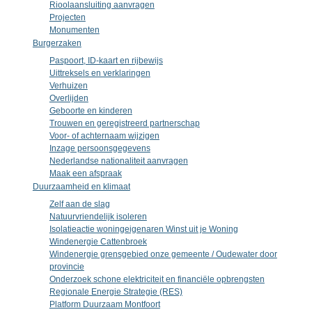
Rioolaansluiting aanvragen
Projecten
Monumenten
Burgerzaken
Paspoort, ID-kaart en rijbewijs
Uittreksels en verklaringen
Verhuizen
Overlijden
Geboorte en kinderen
Trouwen en geregistreerd partnerschap
Voor- of achternaam wijzigen
Inzage persoonsgegevens
Nederlandse nationaliteit aanvragen
Maak een afspraak
Duurzaamheid en klimaat
Zelf aan de slag
Natuurvriendelijk isoleren
Isolatieactie woningeigenaren Winst uit je Woning
Windenergie Cattenbroek
Windenergie grensgebied onze gemeente / Oudewater door
provincie
Onderzoek schone elektriciteit en financiële opbrengsten
Regionale Energie Strategie (RES)
Platform Duurzaam Montfoort