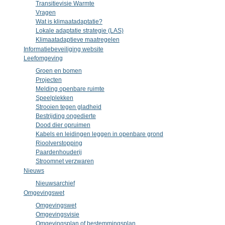
Transitievisie Warmte
Vragen
Wat is klimaatadaptatie?
Lokale adaptatie strategie (LAS)
Klimaatadaptieve maatregelen
Informatiebeveiliging website
Leefomgeving
Groen en bomen
Projecten
Melding openbare ruimte
Speelplekken
Strooien tegen gladheid
Bestrijding ongedierte
Dood dier opruimen
Kabels en leidingen leggen in openbare grond
Rioolverstopping
Paardenhouderij
Stroomnet verzwaren
Nieuws
Nieuwsarchief
Omgevingswet
Omgevingswet
Omgevingsvisie
Omgevingsplan of bestemmingsplan