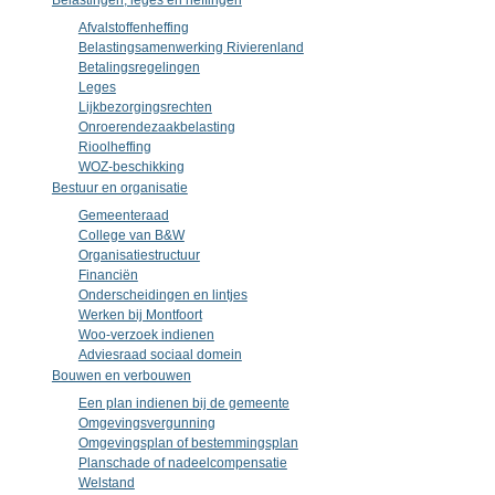
Belastingen, leges en heffingen
Afvalstoffenheffing
Belastingsamenwerking Rivierenland
Betalingsregelingen
Leges
Lijkbezorgingsrechten
Onroerendezaakbelasting
Rioolheffing
WOZ-beschikking
Bestuur en organisatie
Gemeenteraad
College van B&W
Organisatiestructuur
Financiën
Onderscheidingen en lintjes
Werken bij Montfoort
Woo-verzoek indienen
Adviesraad sociaal domein
Bouwen en verbouwen
Een plan indienen bij de gemeente
Omgevingsvergunning
Omgevingsplan of bestemmingsplan
Planschade of nadeelcompensatie
Welstand