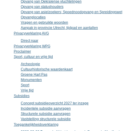
Opvang van Oekraïense vluchtelingen
Opvang van statushouders
Opvang van asielzoekers; Spoednoodopvang en Spreidingswet
Opvanglocaties
Vragen en gebruikte woorden
Aanpak in provincie Utrecht, tijdpad en aantallen
Privacyverklaring AVG
Direct naar
Privacyverklaring WPG
Proclaimer
Sport, cultuur en vrije tijd
Archeologie
Cultuurhistorische waardenkaart
Groene Hart Pas
Monumenten
Sport
Vrije tijd
Subsidies
Concept subsidieoverzicht 2027 ter inzage
Incidentele subsidie aanvragen
Structurele subsidie aanvragen
Vaststelling structurele subsidie
Toegankelijkheidsverklaring