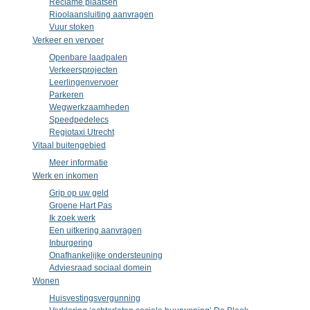
Reclame plaatsen
Rioolaansluiting aanvragen
Vuur stoken
Verkeer en vervoer
Openbare laadpalen
Verkeersprojecten
Leerlingenvervoer
Parkeren
Wegwerkzaamheden
Speedpedelecs
Regiotaxi Utrecht
Vitaal buitengebied
Meer informatie
Werk en inkomen
Grip op uw geld
Groene Hart Pas
Ik zoek werk
Een uitkering aanvragen
Inburgering
Onafhankelijke ondersteuning
Adviesraad sociaal domein
Wonen
Huisvestingsvergunning