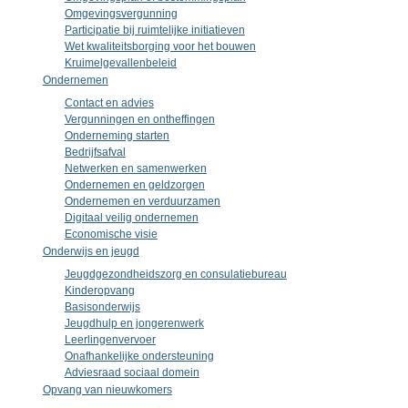
Omgevingsvergunning
Participatie bij ruimtelijke initiatieven
Wet kwaliteitsborging voor het bouwen
Kruimelgevallenbeleid
Ondernemen
Contact en advies
Vergunningen en ontheffingen
Onderneming starten
Bedrijfsafval
Netwerken en samenwerken
Ondernemen en geldzorgen
Ondernemen en verduurzamen
Digitaal veilig ondernemen
Economische visie
Onderwijs en jeugd
Jeugdgezondheidszorg en consulatiebureau
Kinderopvang
Basisonderwijs
Jeugdhulp en jongerenwerk
Leerlingenvervoer
Onafhankelijke ondersteuning
Adviesraad sociaal domein
Opvang van nieuwkomers