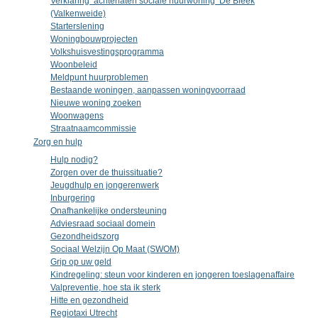
Verklaring ‘achterlaten sociale huurwoning’ De Bleek
(Valkenweide)
Starterslening
Woningbouwprojecten
Volkshuisvestingsprogramma
Woonbeleid
Meldpunt huurproblemen
Bestaande woningen, aanpassen woningvoorraad
Nieuwe woning zoeken
Woonwagens
Straatnaamcommissie
Zorg en hulp
Hulp nodig?
Zorgen over de thuissituatie?
Jeugdhulp en jongerenwerk
Inburgering
Onafhankelijke ondersteuning
Adviesraad sociaal domein
Gezondheidszorg
Sociaal Welzijn Op Maat (SWOM)
Grip op uw geld
Kindregeling: steun voor kinderen en jongeren toeslagenaffaire
Valpreventie, hoe sta ik sterk
Hitte en gezondheid
Regiotaxi Utrecht