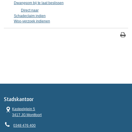
Dwangsom bij te laat beslissen
Direct naar
Schadeclaim indien
Woo-verzoek indienen
Stadskantoor
Kasteelplein 5
3417 JG Montfoort
0348 476 400