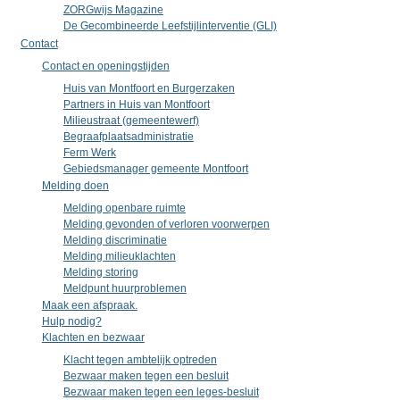
ZORGwijs Magazine
De Gecombineerde Leefstijlinterventie (GLI)
Contact
Contact en openingstijden
Huis van Montfoort en Burgerzaken
Partners in Huis van Montfoort
Milieustraat (gemeentewerf)
Begraafplaatsadministratie
Ferm Werk
Gebiedsmanager gemeente Montfoort
Melding doen
Melding openbare ruimte
Melding gevonden of verloren voorwerpen
Melding discriminatie
Melding milieuklachten
Melding storing
Meldpunt huurproblemen
Maak een afspraak.
Hulp nodig?
Klachten en bezwaar
Klacht tegen ambtelijk optreden
Bezwaar maken tegen een besluit
Bezwaar maken tegen een leges-besluit