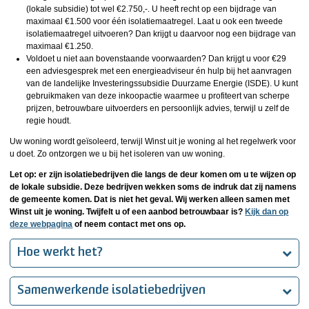
(lokale subsidie) tot wel €2.750,-. U heeft recht op een bijdrage van
maximaal €1.500 voor één isolatiemaatregel. Laat u ook een tweede
isolatiemaatregel uitvoeren? Dan krijgt u daarvoor nog een bijdrage van
maximaal €1.250.
Voldoet u niet aan bovenstaande voorwaarden? Dan krijgt u voor €29
een adviesgesprek met een energieadviseur én hulp bij het aanvragen
van de landelijke Investeringssubsidie Duurzame Energie (ISDE). U kunt
gebruikmaken van deze inkoopactie waarmee u profiteert van scherpe
prijzen, betrouwbare uitvoerders en persoonlijk advies, terwijl u zelf de
regie houdt.
Uw woning wordt geïsoleerd, terwijl Winst uit je woning al het regelwerk voor
u doet. Zo ontzorgen we u bij het isoleren van uw woning.
Let op: er zijn isolatiebedrijven die langs de deur komen om u te wijzen op
de lokale subsidie. Deze bedrijven wekken soms de indruk dat zij namens
de gemeente komen. Dat is niet het geval. Wij werken alleen samen met
Winst uit je woning. Twijfelt u of een aanbod betrouwbaar is?
Kijk dan op
deze webpagina
of neem contact met ons op.
Hoe werkt het?
Samenwerkende isolatiebedrijven