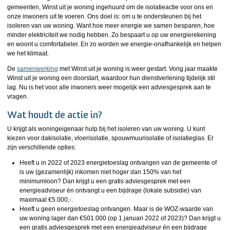
gemeenten, Winst uit je woning ingehuurd om de isolatieactie voor ons en
onze inwoners uit te voeren. Ons doel is: om u te ondersteunen bij het
isoleren van uw woning. Want hoe meer energie we samen besparen, hoe
minder elektriciteit we nodig hebben. Zo bespaart u op uw energierekening
en woont u comfortabeler. En zo worden we energie-onafhankelijk en helpen
we het klimaat.
De
samenwerking
met Winst uit je woning is weer gestart. Vorig jaar maakte
Winst uit je woning een doorstart, waardoor hun dienstverlening tijdelijk stil
lag. Nu is het voor alle inwoners weer mogelijk een adviesgesprek aan te
vragen.
Wat houdt de actie in?
U krijgt als woningeigenaar hulp bij het isoleren van uw woning. U kunt
kiezen voor dakisolatie, vloerisolatie, spouwmuurisolatie of isolatieglas. Er
zijn verschillende opties:
Heeft u in 2022 of 2023 energietoeslag ontvangen van de gemeente of
is uw (gezamenlijk) inkomen niet hoger dan 150% van het
minimumloon? Dan krijgt u een gratis adviesgesprek met een
energieadviseur én ontvangt u een bijdrage (lokale subsidie) van
maximaal €5.000,-.
Heeft u geen energietoeslag ontvangen. Maar is de WOZ-waarde van
uw woning lager dan €501.000 (op 1 januari 2022 of 2023)? Dan krijgt u
een gratis adviesgesprek met een energieadviseur én een bijdrage