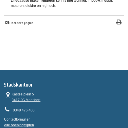
Driedaagse maken kinderen kennis met techniek in bouw, metaal,
motoren, elektro en hightech.
Deel deze pagina
Stadskantoor
Kasteelplein 5
3417 JG Montfoort
0348 476 400
Contactformulier
Alle openingstijden