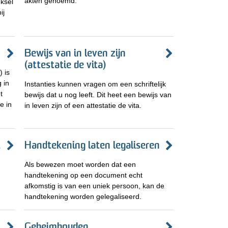
akten genoemd.
eksel
ij
Bewijs van in leven zijn
(attestatie de vita)
 is
 in
Instanties kunnen vragen om een schriftelijk
t
bewijs dat u nog leeft. Dit heet een bewijs van
e in
in leven zijn of een attestatie de vita.
t
Handtekening laten legaliseren
Als bewezen moet worden dat een
handtekening op een document echt
afkomstig is van een uniek persoon, kan de
handtekening worden gelegaliseerd.
Geheimhouden