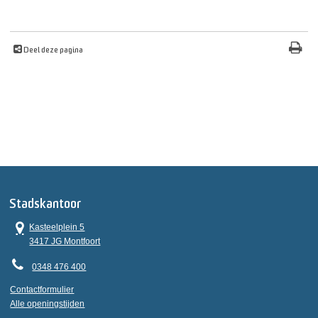
Deel deze pagina
Stadskantoor
Kasteelplein 5
3417 JG Montfoort
0348 476 400
Contactformulier
Alle openingstijden