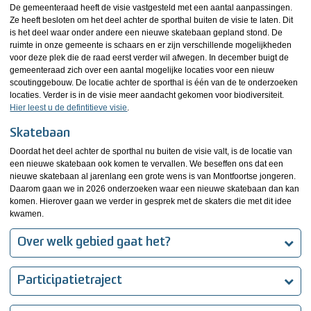
De gemeenteraad heeft de visie vastgesteld met een aantal aanpassingen.
Ze heeft besloten om het deel achter de sporthal buiten de visie te laten. Dit
is het deel waar onder andere een nieuwe skatebaan gepland stond. De
ruimte in onze gemeente is schaars en er zijn verschillende mogelijkheden
voor deze plek die de raad eerst verder wil afwegen. In december buigt de
gemeenteraad zich over een aantal mogelijke locaties voor een nieuw
scoutinggebouw. De locatie achter de sporthal is één van de te onderzoeken
locaties. Verder is in de visie meer aandacht gekomen voor biodiversiteit.
Hier leest u de defintitieve visie
.
Skatebaan
Doordat het deel achter de sporthal nu buiten de visie valt, is de locatie van
een nieuwe skatebaan ook komen te vervallen. We beseffen ons dat een
nieuwe skatebaan al jarenlang een grote wens is van Montfoortse jongeren.
Daarom gaan we in 2026 onderzoeken waar een nieuwe skatebaan dan kan
komen. Hierover gaan we verder in gesprek met de skaters die met dit idee
kwamen.
Over welk gebied gaat het?
Participatietraject