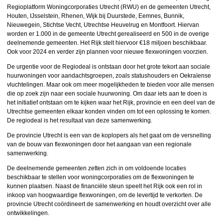
Regioplatform Woningcorporaties Utrecht (RWU) en de gemeenten Utrecht,
Houten, IJsselstein, Rhenen, Wijk bij Duurstede, Eemnes, Bunnik,
Nieuwegein, Stichtse Vecht, Utrechtse Heuvelrug en Montfoort. Hiervan
worden er 1.000 in de gemeente Utrecht gerealiseerd en 500 in de overige
deelnemende gemeenten. Het Rijk stelt hiervoor €18 miljoen beschikbaar.
Ook voor 2024 en verder zijn plannen voor nieuwe flexwoningen voorzien.
De urgentie voor de Regiodeal is ontstaan door het grote tekort aan sociale
huurwoningen voor aandachtsgroepen, zoals statushouders en Oekraïense
vluchtelingen. Maar ook om meer mogelijkheden te bieden voor alle mensen
die op zoek zijn naar een sociale huurwoning. Om daar iets aan te doen is
het initiatief ontstaan om te kijken waar het Rijk, provincie en een deel van de
Utrechtse gemeenten elkaar konden vinden om tot een oplossing te komen.
De regiodeal is het resultaat van deze samenwerking.
De provincie Utrecht is een van de koplopers als het gaat om de versnelling
van de bouw van flexwoningen door het aangaan van een regionale
samenwerking.
De deelnemende gemeenten zetten zich in om voldoende locaties
beschikbaar te stellen voor woningcorporaties om de flexwoningen te
kunnen plaatsen. Naast de financiële steun speelt het Rijk ook een rol in
inkoop van hoogwaardige flexwoningen, om de levertijd te verkorten. De
provincie Utrecht coördineert de samenwerking en houdt overzicht over alle
ontwikkelingen.