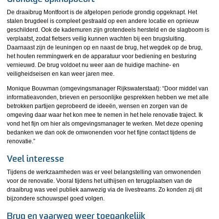
De draaibrug Montfoort is de afgelopen periode grondig opgeknapt. Het
stalen brugdeel is compleet gestraald op een andere locatie en opnieuw
geschilderd. Ook de kademuren zijn grotendeels hersteld en de slagboom is
verplaatst, zodat fietsers veilig kunnen wachten bij een brugsluiting.
Daarnaast zijn de leuningen op en naast de brug, het wegdek op de brug,
het houten remmingwerk en de apparatuur voor bediening en besturing
vernieuwd. De brug voldoet nu weer aan de huidige machine- en
veiligheidseisen en kan weer jaren mee.
Monique Bouwman (omgevingsmanager Rijkswaterstaat): “Door middel van
informatieavonden, brieven en persoonlijke gesprekken hebben we met alle
betrokken partijen geprobeerd de ideeën, wensen en zorgen van de
omgeving daar waar het kon mee te nemen in het hele renovatie traject. Ik
vond het fijn om hier als omgevingsmanager te werken. Met deze opening
bedanken we dan ook de omwonenden voor het fijne contact tijdens de
renovatie.”
Veel interesse
Tijdens de werkzaamheden was er veel belangstelling van omwonenden
voor de renovatie. Vooral tijdens het uithijsen en terugplaatsen van de
draaibrug was veel publiek aanwezig via de livestreams. Zo konden zij dit
bijzondere schouwspel goed volgen.
Brug en vaarweg weer toegankelijk