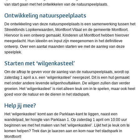
van start gaan met het ontwikkelen van de natuurspeelplaats.
Ontwikkeling natuurspeelplaats
De ontwikkeling van deze natuurspeelplaats is een samenwerking tussen het
Streekfonds Lopikerwaarden, Montfoort Vitaal en de gemeente Montfoort.
Hiervoor is een ontwerp gemaakt. Kinderen uit Montfoort hebben hierover
meegedacht. Hun ideeën en input zijn meegenomen in het definitieve
ontwerp. Over een aantal maanden starten we met de aanleg van deze
speelplek.
Starten met ‘wilgenkasteel’
Om de aftrap te geven voor de aanleg van de natuurspeelplaats, wordt op
zaterdag 1 april a.s. een ‘wilgenkasteel’ neergezet. Dit is een hut gemaakt
met onder andere levende wilgenhouttakken. De wilgen zullen dan verder
groeien. Het ‘wilgenkasteel’ is niet alleen leuk om in te spelen, maar ook heel
goed voor de natuur en de dieren in het stadspark.
Help jij mee?
Het ‘wilgenkasteel’ komt aan de Parklaan-kant te liggen, naast een
wandelpad, ter hoogte van Parklaan 1. Op zaterdag 1 april om 10:00 uur
beginnen we met het maken van het ‘wilgenkasteel’. Lijkt het je leuk om te
komen helpen? Trek dan je laarzen aan en kom naar het stadspark in
Montfoort!