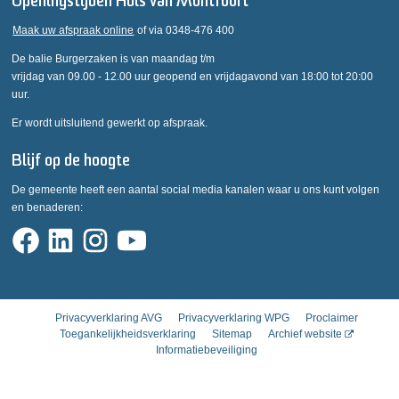
Openingstijden Huis van Montfoort
Maak uw afspraak online
of via 0348-476 400
De balie Burgerzaken is van maandag t/m
vrijdag van 09.00 - 12.00 uur geopend en vrijdagavond van 18:00 tot 20:00
uur.
Er wordt uitsluitend gewerkt op afspraak.
Blijf op de hoogte
De gemeente heeft een aantal social media kanalen waar u ons kunt volgen
en benaderen:
Privacyverklaring AVG
Privacyverklaring WPG
Proclaimer
Toegankelijkheidsverklaring
Sitemap
Archief website
Informatiebeveiliging