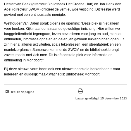
Hester van Beek (directeur Bibliotheek Het Groene Hart) en Jan Henk den
Adel (directeur SWOM) officieel de vernieuwde vestiging. Dit feestje werd
gevierd met een enthousiaste menigte.
Wethouder Van Dalen sprak tijdens de opening: “Deze plek is niet alleen
voor boeken. Kijk maar eens naar de geweldige inrichting. Hier willen we
laaggeletterdheid tegengaan, lezen bevorderen voor jong en oud, mensen
ontmoeten, informatie ophalen en delen, en gewoon lekker binnenlopen. Er
zijn hier al allerlei activiteiten, zoals tekenlessen, een steenfabriek en een
mantelzorglunch. Samenwerken met de SWOM en de bibliotheek brengt
zoveel moois met zich mee. Dit is dé centrale plek voor informatie en
ontmoeting in Montfoort.”
Bij deze nieuwe vorm hoort ook een nieuwe naam die herkenbaar is voor
iedereen en duidelijk maakt wat het is: Bibliotheek Montfoort.
Deel deze pagina
Laatst gewijzigd: 15 december 2023