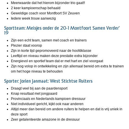
Meerwaarde dat het hierom bijzonder trio gaat!!
2 keer kampioenschap behaald
Geweldige coach voor Montfoort SV Zeuven
Iedere week trouw aanwezig
Sportteam: Meisjes onder de 20-1 Montfoort Samen Verder’
19
Zijn een echt team, samen met coach en trainers
Plezier staat voorop
Zijn in korte tijd gepromoveerd naar de hoofdklasse
Leeftijd en niveau maken deze prestatie extra bijzonder
Energievol en sportief team dat er met hart en ziel voorgaat
Zijn nog volop in ontwikkeling en zijn allemaal bereid om extra te trainen
om het hoge niveau te behouden
Sporter: Jorien Janmaat: West Stichtse Ruiters
Draagt veel bij aan de paardensport
Knap resultaat met jongpaard
Provinciaals en Nederlands kampioen dressuur
Niet individueel gericht, kijkt ook naar anderen
Altijd meer dan bereid om andere ruiters te helpen en dat is vrij uniek in
deze sport
Zeer getalenteerde amazone in de dressuur