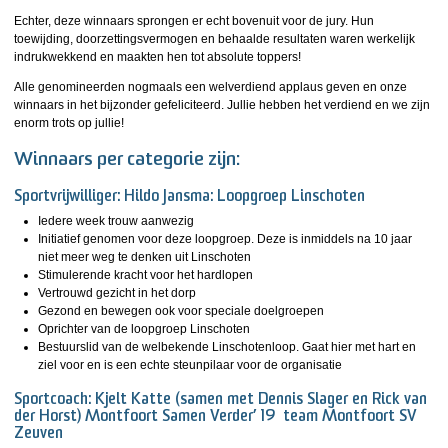
Echter, deze winnaars sprongen er echt bovenuit voor de jury. Hun
toewijding, doorzettingsvermogen en behaalde resultaten waren werkelijk
indrukwekkend en maakten hen tot absolute toppers!
Alle genomineerden nogmaals een welverdiend applaus geven en onze
winnaars in het bijzonder gefeliciteerd. Jullie hebben het verdiend en we zijn
enorm trots op jullie!
Winnaars per categorie zijn:
Sportvrijwilliger:
Hildo Jansma: Loopgroep Linschoten
Iedere week trouw aanwezig
Initiatief genomen voor deze loopgroep. Deze is inmiddels na 10 jaar
niet meer weg te denken uit Linschoten
Stimulerende kracht voor het hardlopen
Vertrouwd gezicht in het dorp
Gezond en bewegen ook voor speciale doelgroepen
Oprichter van de loopgroep Linschoten
Bestuurslid van de welbekende Linschotenloop. Gaat hier met hart en
ziel voor en is een echte steunpilaar voor de organisatie
Sportcoach
: Kjelt Katte (samen met Dennis Slager en Rick van
der Horst) Montfoort Samen Verder’ 19 team Montfoort SV
Zeuven