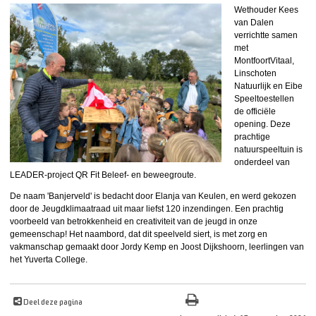
Wethouder Kees
van Dalen
verrichtte samen
met
MontfoortVitaal,
Linschoten
Natuurlijk en Eibe
Speeltoestellen
de officiële
opening. Deze
prachtige
natuurspeeltuin is
onderdeel van
LEADER-project QR Fit Beleef- en beweegroute.
De naam 'Banjerveld' is bedacht door Elanja van Keulen, en werd gekozen
door de Jeugdklimaatraad uit maar liefst 120 inzendingen. Een prachtig
voorbeeld van betrokkenheid en creativiteit van de jeugd in onze
gemeenschap! Het naambord, dat dit speelveld siert, is met zorg en
vakmanschap gemaakt door Jordy Kemp en Joost Dijkshoorn, leerlingen van
het Yuverta College.
Deel deze pagina