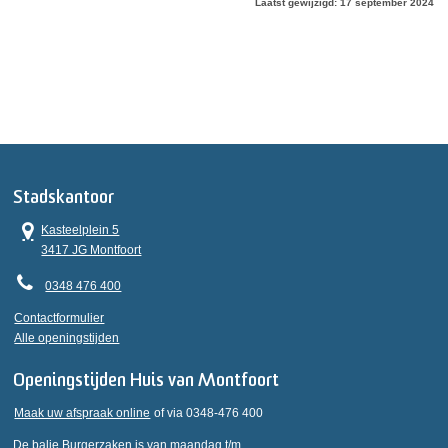
Laatst gewijzigd: 17 september 2024
Stadskantoor
Kasteelplein 5
3417 JG Montfoort
0348 476 400
Contactformulier
Alle openingstijden
Openingstijden Huis van Montfoort
Maak uw afspraak online
of via 0348-476 400
De balie Burgerzaken is van maandag t/m