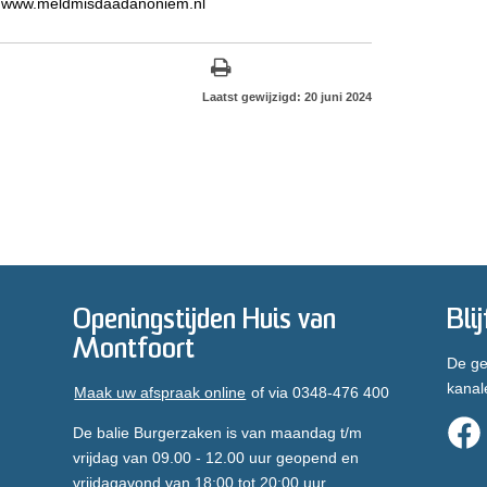
op www.meldmisdaadanoniem.nl
Laatst gewijzigd: 20 juni 2024
Openingstijden Huis van
Bli
Montfoort
De ge
kanal
Maak uw afspraak online
of via 0348-476 400
De balie Burgerzaken is van maandag t/m
vrijdag van 09.00 - 12.00 uur geopend en
vrijdagavond van 18:00 tot 20:00 uur.