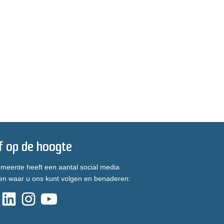
jf op de hoogte
meente heeft een aantal social media
en waar u ons kunt volgen en benaderen: