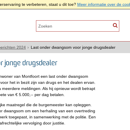
rservaring te verbeteren, staat u dit toe?
Meer informatie over de coo
erichten 2024
Last onder dwangsom voor jonge drugsdealer
 jonge drugsdealer
nwoner van Montfoort een last onder dwangsom
r het in bezit zijn van drugs en het dealen ervan.
a meerdere meldingen. Als hij opnieuw wordt betrapt
ete van € 5.000,-- per dag betalen.
ijke maatregel die de burgemeester kan opleggen.
der dwangsom om een herhaling van een overtreding
erk toegepast, in samenwerking met de politie. Een
frechtelijke vervolging door justitie.