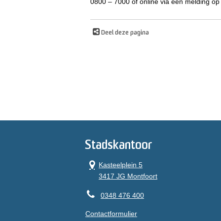
0800 – 7000 of online via een melding 
Deel deze pagina
Stadskantoor
Kasteelplein 5
3417 JG Montfoort
0348 476 400
Contactformulier