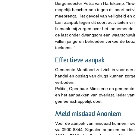
Burgemeester Petra van Hartskamp: “Inwon
mogelijk beschermen tegen dit soort activ
meebrengt. Het gevoel van veiligheid e
Een aanpak tegen dit soort activiteiten vi
Ik maak mij zorgen over het toenemende g
de last onder dwangsom een waarschuwing
willen jongeren behoeden verkeerde keuz
toekomst.”
Effectieve aanpak
Gemeente Montfoort zet zich in voor een e
handel en opslag van drugs kunnen zorgen 
verboden.
Politie, Openbaar Ministerie en gemeent
en het aanpakken van overlast. Ieder va
gemeenschappelijk doel.
Meld misdaad Anoniem
Voor de aanpak van misdaad kunnen inwoner
via 0900-8844. Signalen anoniem melden