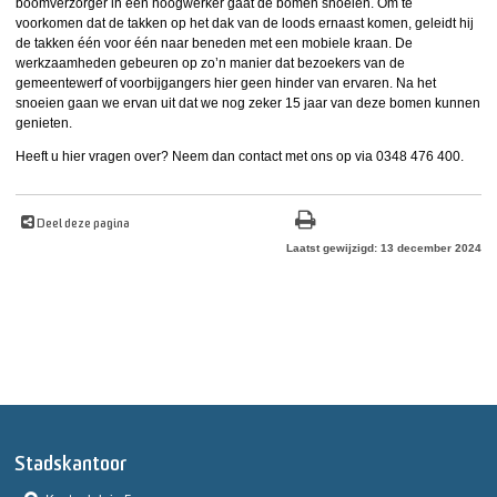
boomverzorger in een hoogwerker gaat de bomen snoeien. Om te
voorkomen dat de takken op het dak van de loods ernaast komen, geleidt hij
de takken één voor één naar beneden met een mobiele kraan. De
werkzaamheden gebeuren op zo’n manier dat bezoekers van de
gemeentewerf of voorbijgangers hier geen hinder van ervaren. Na het
snoeien gaan we ervan uit dat we nog zeker 15 jaar van deze bomen kunnen
genieten.
Heeft u hier vragen over? Neem dan contact met ons op via 0348 476 400.
Deel deze pagina
Laatst gewijzigd: 13 december 2024
Stadskantoor