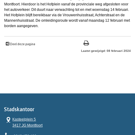
Montfoort. Hierdoor is het Hofplein vanaf de provinciale weg afgesloten voor
het autoverkeer. Dit duurt naar verwachting tot en met woensdag 14 februari.
Het Hofplein blijft bereikbaar via de Vrouwenhuisstraat, Achterstraat en de
Mannenhuisstraat. De omleidingsroute wordt vanaf maandag 12 februari met
borden aangegeven.
Deel deze pagina
Laatst gewijzigd: 08 februari 2024
Stadskantoor
Kasteelplein 5
3417 JG Montfoort