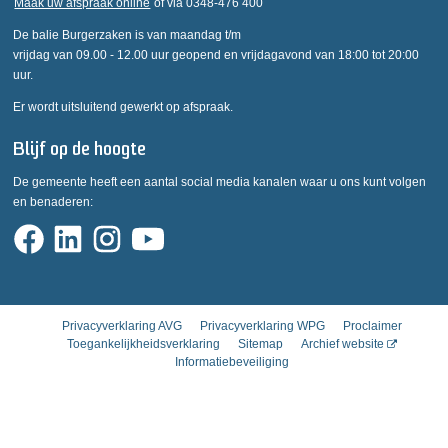
Maak uw afspraak online
of via 0348-476 400
De balie Burgerzaken is van maandag t/m
vrijdag van 09.00 - 12.00 uur geopend en vrijdagavond van 18:00 tot 20:00
uur.
Er wordt uitsluitend gewerkt op afspraak.
Blijf op de hoogte
De gemeente heeft een aantal social media kanalen waar u ons kunt volgen
en benaderen:
Privacyverklaring AVG
Privacyverklaring WPG
Proclaimer
Toegankelijkheidsverklaring
Sitemap
Archief website
Informatiebeveiliging