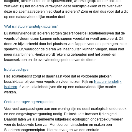
dakgoten, achter luiken en in spouwmuren, waarschijnlijk zonder dat u dit
zelf weet. Bij het isoleren verdwijnen deze verblijfsplekken of ze overleven
deze isolatiemaatregelen niet. Gaat u isoleren? Zorg er dan dus voor dat u dit
op een natuurvriendelijke manier doet.
Wat is natuurvriendelijk isoleren?
Bij natuurvriendelijk isoleren zorgen gecertificeerde isolatiebedrijven dat de
vogels of vleermuizen kunnen ontsnappen voordat er wordt geïsoleerd. Dit
doen ze bijvoorbeeld door het plaatsen van flappen voor de openingen in de
spouwmuur, waardoor de dieren wel naar buiten kunnen vliegen, maar niet
meer naar binnen. Hierbij wordt rekening gehouden met het broed- en
kraamseizoen en de overwinteringsperiode van de dieren.
Isolatiebedrijven
Het isolatiebedrijf zorgt er daarnaast voor dat er voldoende plekken
beschikbaar blijven voor vogels en vleermuizen. Kijk op
Natuurvriendelijk
Isoleren
voor isolatiebedrijven die op een natuurvriendelijke manier
werken.
Centrale omgevingsvergunning
Voor veel aanpassingen aan een woning zijn nu eerst ecologisch onderzoek
en een omgevingsvergunning nodig. Dit kost u als inwoner tijd en geld.
Daarom laten we als gemeente uitgebreid ecologisch onderzoek uitvoeren
voor de bebouwde kom van Montfoort en Linschoten en maken een
Soortenmanagementplan. Hiermee vragen we een centrale