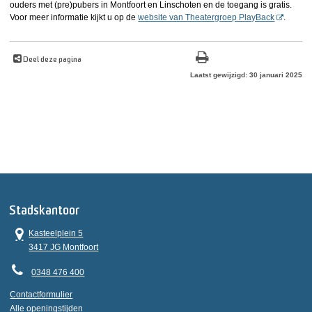
ouders met (pre)pubers in Montfoort en Linschoten en de toegang is gratis.
Voor meer informatie kijkt u op de
website van Theatergroep PlayBack
.
Deel deze pagina
Laatst gewijzigd: 30 januari 2025
Stadskantoor
Kasteelplein 5
3417 JG Montfoort
0348 476 400
Contactformulier
Alle openingstijden