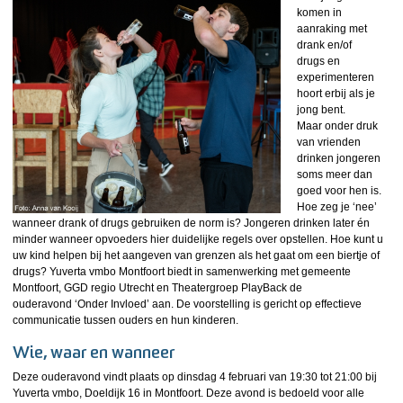
komen in
aanraking met
drank en/of
drugs en
experimenteren
hoort erbij als je
jong bent.
Maar onder druk
van vrienden
drinken jongeren
soms meer dan
goed voor hen is.
Hoe zeg je ‘nee’
wanneer drank of drugs gebruiken de norm is? Jongeren drinken later én
minder wanneer opvoeders hier duidelijke regels over opstellen. Hoe kunt u
uw kind helpen bij het aangeven van grenzen als het gaat om een biertje of
drugs? Yuverta vmbo Montfoort biedt in samenwerking met gemeente
Montfoort, GGD regio Utrecht en Theatergroep PlayBack de
ouderavond ‘Onder Invloed’ aan. De voorstelling is gericht op effectieve
communicatie tussen ouders en hun kinderen.
Wie, waar en wanneer
Deze ouderavond vindt plaats op dinsdag 4 februari van 19:30 tot 21:00 bij
Yuverta vmbo, Doeldijk 16 in Montfoort. Deze avond is bedoeld voor alle