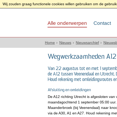
Wij zouden graag functionele cookies willen gebruiken om de gebruike
Alle onderwerpen
Contact
Home
Nieuws
Nieuwsarchief
Nieuwsb
Wegwerkzaamheden A12
Van 22 augustus tot en met 1 septembe
de A12 tussen Veenendaal en Utrecht. D
Houd rekening met omleidingsroutes en e
Afsluiting en omleidingen
De A12 richting Utrecht is afgesloten van
maandagochtend 1 september 05:00 uur. D
Maanderbroek (bij Veenendaal) naar knoop
via de A30, A1 en A27. Houd rekening met 