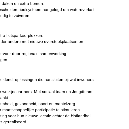
 daken en extra bomen.
gescheiden rioolsysteem aangelegd om wateroverlast
odig te zuiveren.
tra fietsparkeerplekken.
 onder andere met nieuwe oversteekplaatsen en
vervoer door regionale samenwerking.
egen.
leidend: oplossingen die aansluiten bij wat inwoners
 welzijnspartners. Met sociaal team en Jeugdteam
maakt.
zaamheid, gezondheid, sport en mantelzorg.
maatschappelijke participatie te stimuleren.
ting voor hun nieuwe locatie achter de Hoflandhal.
s gerealiseerd.