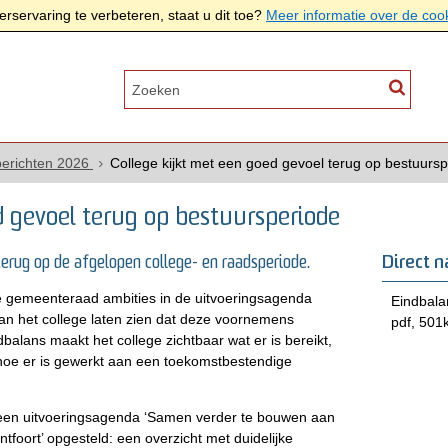
rservaring te verbeteren, staat u dit toe?
Meer informatie over de coo
erichten 2026
College kijkt met een goed gevoel terug op bestuurs
d gevoel terug op bestuursperiode
Direct n
erug op de afgelopen college- en raadsperiode.
de gemeenteraad ambities in de uitvoeringsagenda
Eindbala
 kan het college laten zien dat deze voornemens
pdf
, 501
balans maakt het college zichtbaar wat er is bereikt,
 hoe er is gewerkt aan een toekomstbestendige
 een uitvoeringsagenda ‘Samen verder te bouwen aan
foort’ opgesteld: een overzicht met duidelijke