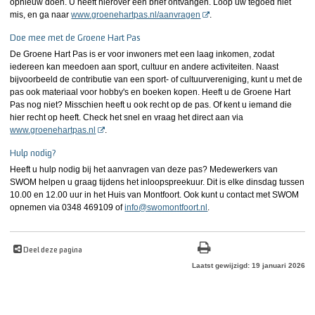
opnieuw doen. U heeft hierover een brief ontvangen. Loop uw tegoed niet
mis, en ga naar
www.groenehartpas.nl/aanvragen
.
Doe mee met de Groene Hart Pas
De Groene Hart Pas is er voor inwoners met een laag inkomen, zodat
iedereen kan meedoen aan sport, cultuur en andere activiteiten. Naast
bijvoorbeeld de contributie van een sport- of cultuurvereniging, kunt u met de
pas ook materiaal voor hobby's en boeken kopen. Heeft u de Groene Hart
Pas nog niet? Misschien heeft u ook recht op de pas. Of kent u iemand die
hier recht op heeft. Check het snel en vraag het direct aan via
www.groenehartpas.nl
.
Hulp nodig?
Heeft u hulp nodig bij het aanvragen van deze pas? Medewerkers van
SWOM helpen u graag tijdens het inloopspreekuur. Dit is elke dinsdag tussen
10.00 en 12.00 uur in het Huis van Montfoort. Ook kunt u contact met SWOM
opnemen via 0348 469109 of
info@swomontfoort.nl
.
Deel deze pagina
Laatst gewijzigd: 19 januari 2026