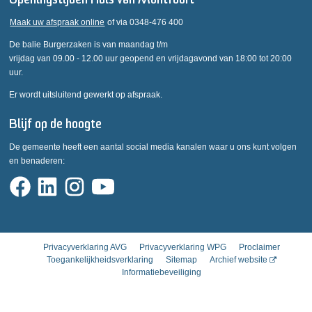
Openingstijden Huis van Montfoort
Maak uw afspraak online
of via 0348-476 400
De balie Burgerzaken is van maandag t/m
vrijdag van 09.00 - 12.00 uur geopend en vrijdagavond van 18:00 tot 20:00
uur.
Er wordt uitsluitend gewerkt op afspraak.
Blijf op de hoogte
De gemeente heeft een aantal social media kanalen waar u ons kunt volgen
en benaderen:
Privacyverklaring AVG
Privacyverklaring WPG
Proclaimer
Toegankelijkheidsverklaring
Sitemap
Archief website
Informatiebeveiliging