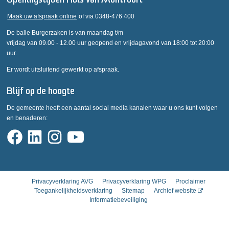
Openingstijden Huis van Montfoort
Maak uw afspraak online
of via 0348-476 400
De balie Burgerzaken is van maandag t/m
vrijdag van 09.00 - 12.00 uur geopend en vrijdagavond van 18:00 tot 20:00
uur.
Er wordt uitsluitend gewerkt op afspraak.
Blijf op de hoogte
De gemeente heeft een aantal social media kanalen waar u ons kunt volgen
en benaderen:
Privacyverklaring AVG
Privacyverklaring WPG
Proclaimer
Toegankelijkheidsverklaring
Sitemap
Archief website
Informatiebeveiliging