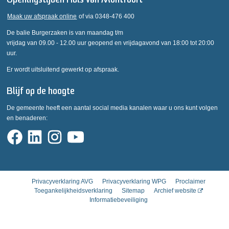
Openingstijden Huis van Montfoort
Maak uw afspraak online
of via 0348-476 400
De balie Burgerzaken is van maandag t/m
vrijdag van 09.00 - 12.00 uur geopend en vrijdagavond van 18:00 tot 20:00
uur.
Er wordt uitsluitend gewerkt op afspraak.
Blijf op de hoogte
De gemeente heeft een aantal social media kanalen waar u ons kunt volgen
en benaderen:
Privacyverklaring AVG
Privacyverklaring WPG
Proclaimer
Toegankelijkheidsverklaring
Sitemap
Archief website
Informatiebeveiliging