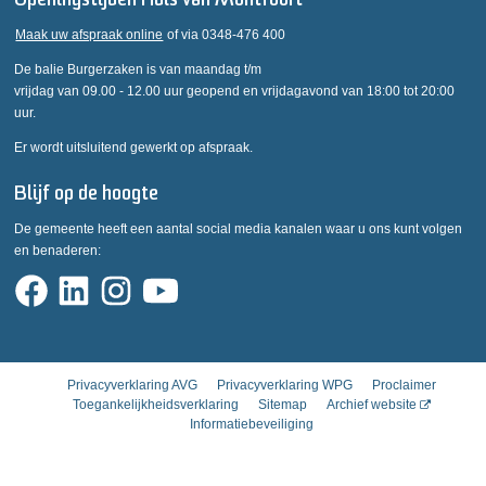
Openingstijden Huis van Montfoort
Maak uw afspraak online
of via 0348-476 400
De balie Burgerzaken is van maandag t/m
vrijdag van 09.00 - 12.00 uur geopend en vrijdagavond van 18:00 tot 20:00
uur.
Er wordt uitsluitend gewerkt op afspraak.
Blijf op de hoogte
De gemeente heeft een aantal social media kanalen waar u ons kunt volgen
en benaderen:
Privacyverklaring AVG
Privacyverklaring WPG
Proclaimer
Toegankelijkheidsverklaring
Sitemap
Archief website
Informatiebeveiliging